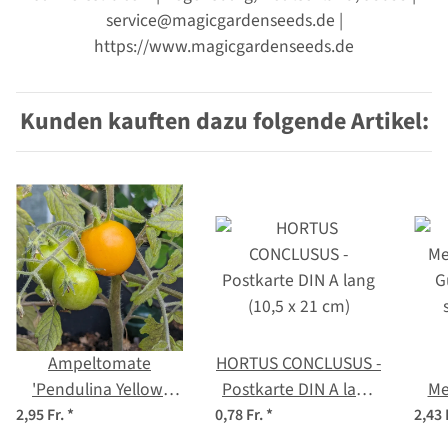
service@magicgardenseeds.de |
https://www.magicgardenseeds.de
Kunden kauften dazu folgende Artikel:
Ampeltomate
HORTUS CONCLUSUS -
'Pendulina Yellow'
Postkarte DIN A lang
Me
(Solanum
(10,5 x 21 cm)
G
2,95 Fr.
*
0,78 Fr.
*
2,43 
lycopersicum) Samen