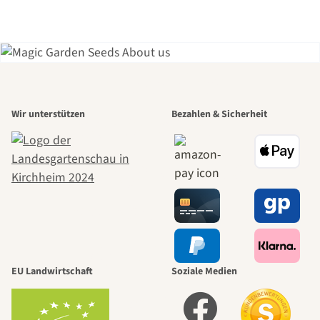
Einer der
Wir unterstützen
Bezahlen & Sicherheit
schönsten
Wege zu uns
selbst führt
durch den
EU Landwirtschaft
Soziale Medien
Garten