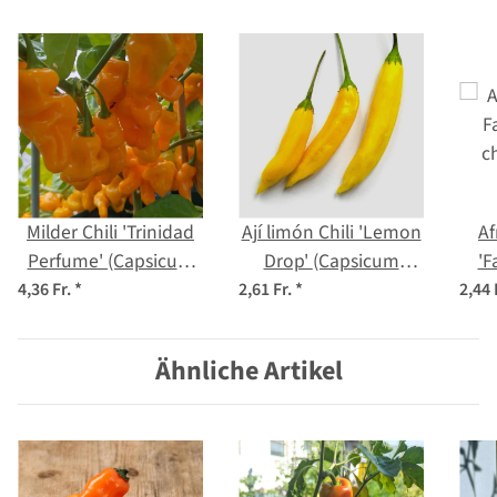
Milder Chili 'Trinidad
Ají limón Chili 'Lemon
Af
Perfume' (Capsicum
Drop' (Capsicum
'F
chinense ) Samen
baccatum) Samen
c
4,36 Fr.
*
2,61 Fr.
*
2,44 
Ähnliche Artikel