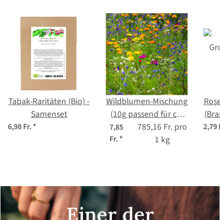
Tabak-Raritäten (Bio) -
Wildblumen-Mischung
Rose
Samenset
(10g passend für ca.
(Bra
5m² Fläche) Bio
785,16 Fr. pro
6,98 Fr.
*
2,79 
7,85
Fr.
*
1 kg
Einer der