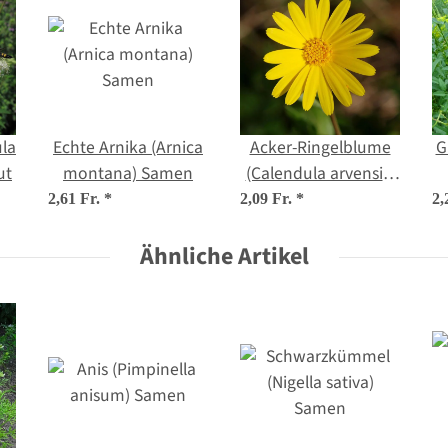
la
Echte Arnika (Arnica
Acker-Ringelblume
G
ut
montana) Samen
(Calendula arvensis)
Samen
2,61 Fr.
*
2,09 Fr.
*
2,
Ähnliche Artikel