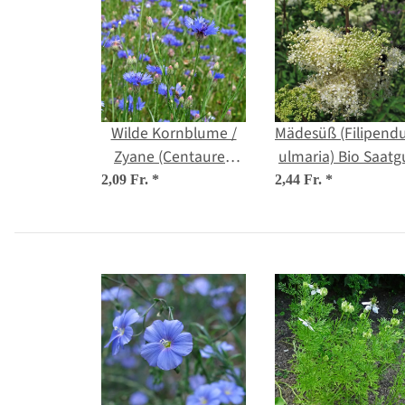
Wilde Kornblume /
Mädesüß (Filipendu
Zyane (Centaurea
ulmaria) Bio Saatg
cyanus) Samen
2,09 Fr.
*
2,44 Fr.
*