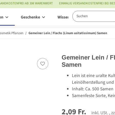
SANDKOSTENFREI AB 30€ WARENWERT
EINMALIG VERSANDKOSTENFREI BEI B
en
Geschenke
Wissenswertes
Service
osmetik Pflanzen
Gemeiner Lein / Flachs (Linum usitatissimum) Samen
Gemeiner Lein / F
Samen
Lein ist eine uralte Ku
Leinölherstellung und 
Inhalt: Ca. 500 Samen
Samenfeste Sorte, Kei
2,09 Fr.
inkl. USt. , z