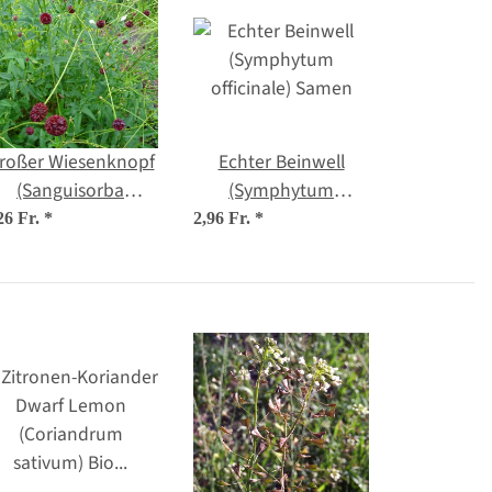
roßer Wiesenknopf
Echter Beinwell
(Sanguisorba
(Symphytum
officinalis) Samen
officinale) Samen
26 Fr.
*
2,96 Fr.
*