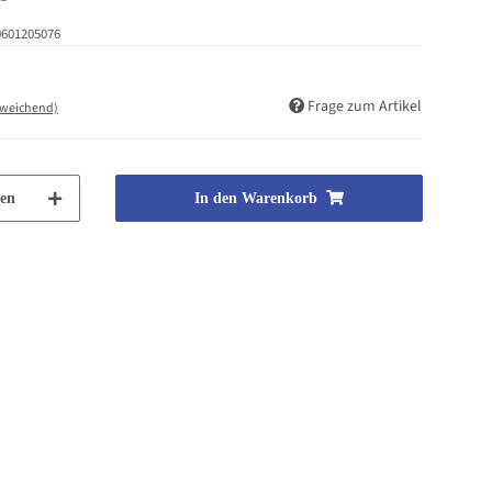
0601205076
Frage zum Artikel
bweichend)
en
In den Warenkorb