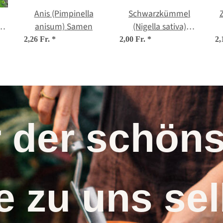
Anis (Pimpinella
Schwarzkümmel
o
anisum) Samen
(Nigella sativa)
Samen
2,26 Fr.
*
2,00 Fr.
*
2,
s
r der schö
 zu uns s