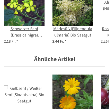
Schwarzer Senf
Mädesüß (Filipendula
Rose
(Brassica nigra)
ulmaria) Bio Saatgut
Samen
sa
2,18 Fr.
*
2,44 Fr.
*
2,26 
Ähnliche Artikel