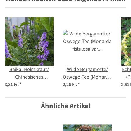
Baikal-Helmkraut/
Wilde Bergamotte/
Ech
Chinesisches
Oswego-Tee (Monarda
(P
Helmkraut (Scutellaria
fistulosa var.
3,31 Fr.
*
2,26 Fr.
*
2,61 
baicalensis) Bio
menthifoli) Bio
Saatgut
Ähnliche Artikel