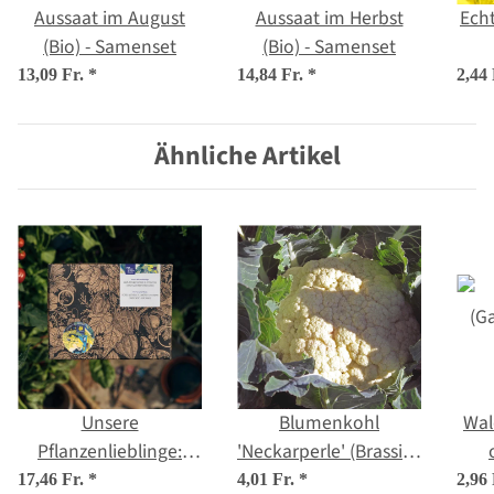
Aussaat im August
Aussaat im Herbst
Ech
(Bio) - Samenset
(Bio) - Samenset
p
13,09 Fr.
*
14,84 Fr.
*
2,44
Ähnliche Artikel
Unsere
Blumenkohl
Wal
Pflanzenlieblinge:
'Neckarperle' (Brassica
Kräuter & essbare
oleracea var. botrytis)
17,46 Fr.
*
4,01 Fr.
*
2,96