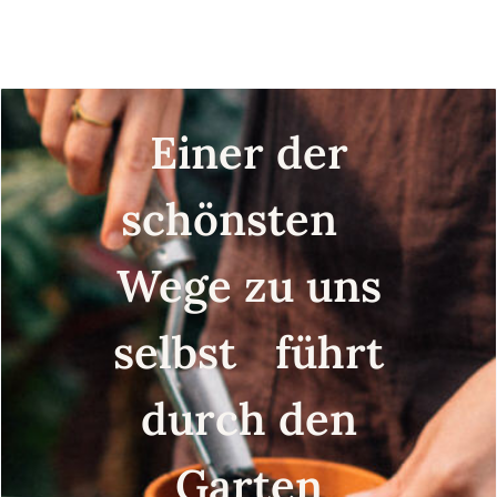
Blüten für
Bio Saatgut
Stadtgärtner*innen
(Bio) - Samen-
Geschenkset
Einer der
schönsten
Wege zu uns
selbst führt
durch den
Garten