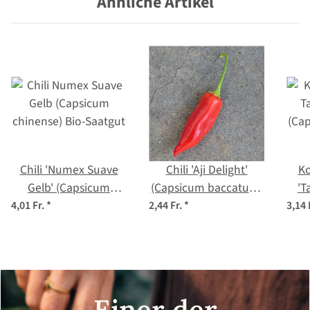
Ähnliche Artikel
Chili 'Numex Suave
Chili 'Aji Delight'
Ko
Gelb' (Capsicum
(Capsicum baccatum)
'T
chinense) Bio-Saatgut
Bio-Saatgut
(C
4,01 Fr.
*
2,44 Fr.
*
3,14 
Einer der