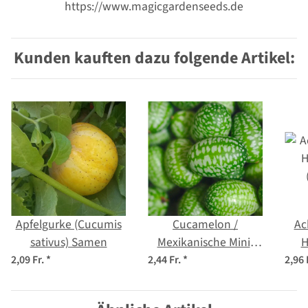
https://www.magicgardenseeds.de
Kunden kauften dazu folgende Artikel:
Apfelgurke (Cucumis
Cucamelon /
Ac
sativus) Samen
Mexikanische Mini-
H
Gurke (Melothria
(Cy
2,09 Fr.
*
2,44 Fr.
*
2,96 
scabra) Samen